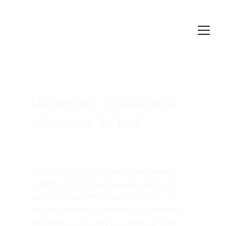
Découvrez la nouvelle 
collection 1+1=3
L’artiste cherche à exprimer d’une manière 
simple et abstraite, mais avec la maîtrise des 
lignes et de l’équilibre global de l’œuvre, un 
symbole très fort, la rencontre et la cohérence 
des couleurs qui en crée une troisième. Cette 