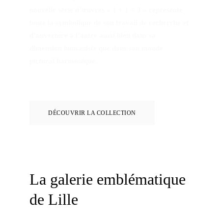
nouvelle série d’œuvres « 1 + 1 = 3 » représente 
toute la symbolique de son travail de recherche et 
d’ouverture à l’autre aussi bien dans sa 
dimension humaniste que dans son monde 
pictural harmonique.
DÉCOUVRIR LA COLLECTION
La galerie emblématique 
de Lille